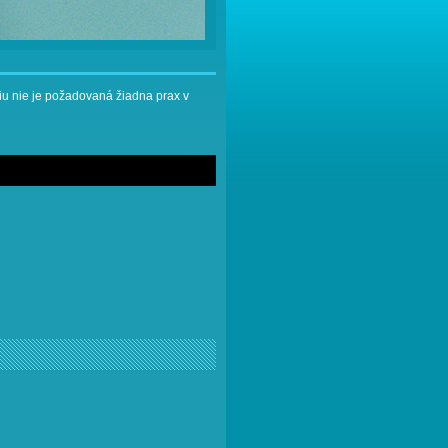
u nie je požadovaná žiadna prax v