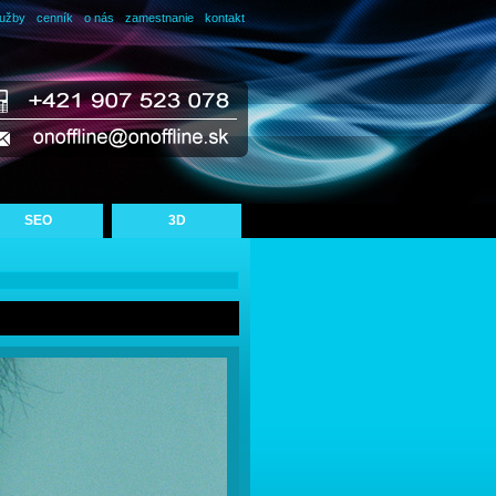
lužby
cenník
o nás
zamestnanie
kontakt
SEO
3D