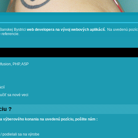
Banskej Bystrici
web developera na vývoj webových aplikácií.
Na uvedenú pozíci
 referencie.
dfusion, PHP, ASP
cií
učiť sa nové veci
ciu ?
sa výberového konania na uvedenú pozíciu, pošlite nám :
 / podielali sa na výrobe