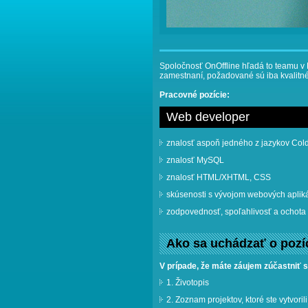
Spoločnosť OnOffline hľadá to teamu v 
zamestnaní, požadované sú iba kvalitné
Pracovné pozície:
Web developer
znalosť aspoň jedného z jazykov Col
znalosť MySQL
znalosť HTML/XHTML, CSS
skúsenosti s vývojom webových apliká
zodpovednosť, spoľahlivosť a ochota 
Ako sa uchádzať o pozí
V prípade, že máte záujem zúčastniť 
1. Životopis
2. Zoznam projektov, ktoré ste vytvorili