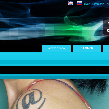
úvod
referencie
s
WEBDESIGN
BANNER