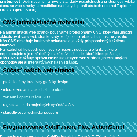
prístupnosť
. Dodržiavame najnovšie štandady použitelnosti a prístupnosti, vďaka
čomu sú web stránky kompatibilné na rôznych prehliadačoch (Internet Explorer,
Firefox, Opera, Safari).
CMS (administračné rozhranie)
Na adminsitráciu web stránok používame profesionálny CMS, ktorý vám umožní
aktualizovať vašu web stránku vždy, keď je to potrebné a bez našeho zásahu.
Náš CMS
obsahuje intuitivné ovládanie a je vždy prispôsobený každému
klientovi.
Na rozdiel od hotových open source riešení, neobsahuje funkcie, ktoré
nepotrebujete a je rozšíriteľný o akékoľvek funkcie, ktoré klient požaduje.
Náš CMS umožňuje správu nielen klasických web stránok, internetových
obchodov ale aj
interaktívnych flash stránok
.
Súčasť našich web stránok
profesionálny, kreatívny grafický design
interaktívne animácie (
flash header
)
základná optimalizácia SEO
registrovanie do majoritných vyhľadávačov
starostlivosť a technická podporu
Programovanie ColdFusion, Flex, ActionScript