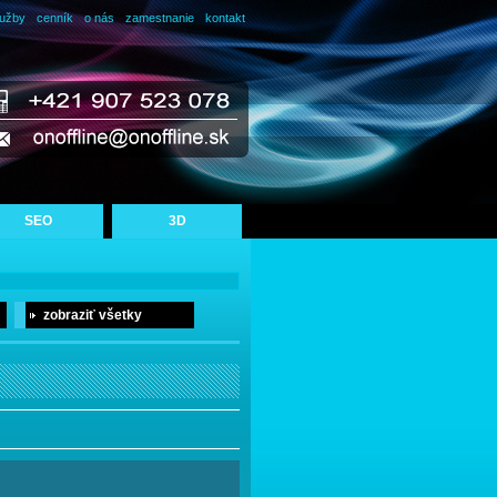
lužby
cenník
o nás
zamestnanie
kontakt
SEO
3D
zobraziť všetky