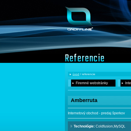
Referencie
úvod
/ referencie
Firemné webstránky
Int
Amberruta
Internetový obchod - predaj šperkov
Technológie:
Coldfusion,MySQL