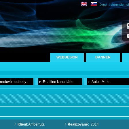
úvod
referencie
s
WEBDESIGN
BANNER
ernetové obchody
Realitné kancelárie
Auto - Moto
Klient:
Amberruta
Realizované:
2014