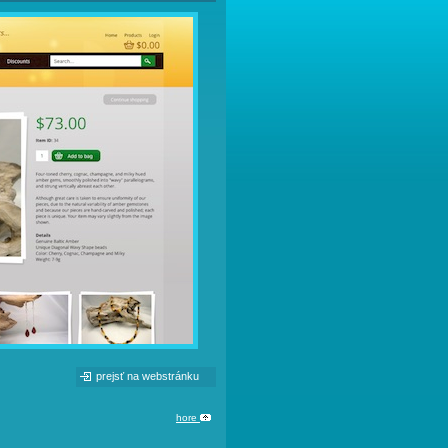
prejsť na webstránku
hore