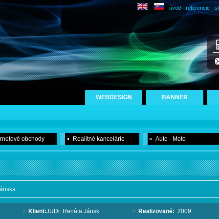
úvod
referencie
s
WEBDESIGN
BANNER
ernetové obchody
Realitné kancelárie
Auto - Moto
Jánska
Klient:
JUDr. Renáta Jánsk
Realizované:
2009