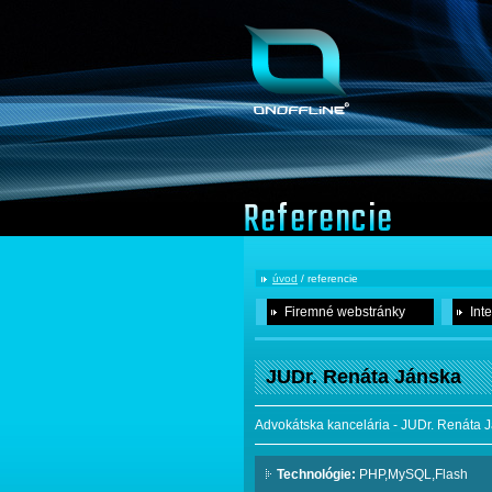
Referencie
úvod
/ referencie
Firemné webstránky
Int
JUDr. Renáta Jánska
Advokátska kancelária - JUDr. Renáta 
Technológie:
PHP,MySQL,Flash