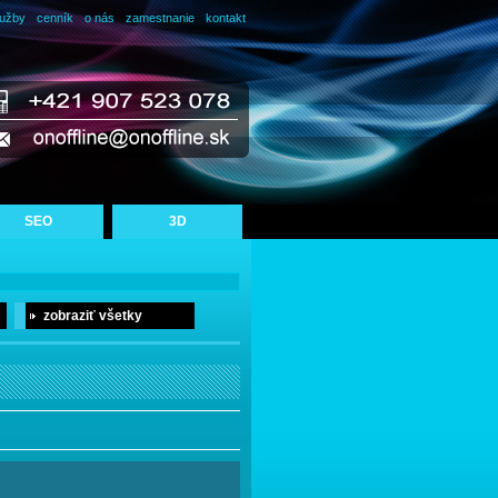
lužby
cenník
o nás
zamestnanie
kontakt
SEO
3D
zobraziť všetky