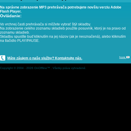
Na správne zobrazenie MP3 prehrávača potrebujete novšiu verziu Adobe
Flash Player.
Ovládanie:
Vo vrchnej časti prehrávača si môžete vybrať štýl skladby.
Na zobrazenie celého zoznamu skladieb použite posuvník, ktorý je na pravo od
zoznamu skladieb.
Skladbu spustíte buď kliknutím na jej názov (ak je neoznačená), alebo kliknutím
na tlačidlo PLAY/PAUSE.
hore
Máte záujem o naše služby? Kontaktujte nás.
Copyright © 2004 - 2026 OnOffline™ . Všetky práva vyhradené.