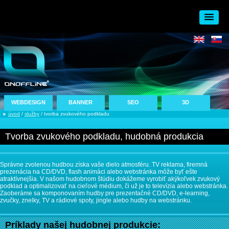
WEBDESIGN
BANNER
SEO
3D
úvod
/
služby
/ tvorba zvukového podkladu
Tvorba zvukového podkladu, hudobná produkcia
Správne zvolenou hudbou získa vaše dielo atmosféru. TV reklama, firemná
prezenácia na CD/DVD, flash animáci alebo webstránka môže byť ešte
atraktívnejšia. V našom hudobnom štúdiu dokážeme vyrobiť akýkoľvek zvukový
podklad a optimalizovať na cieľové médium, či už je to televízia alebo webstránka.
Zaoberáme sa komponovaním hudby pre prezentačné CD/DVD, e-learning,
zvučky, znelky, TV a rádiové spoty, jingle alebo hudby na webstránku.
Príklady našej hudobnej produkcie: