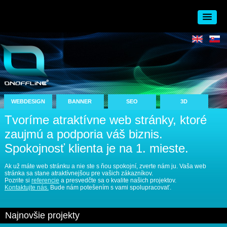
WEBDESIGN
BANNER
SEO
3D
Tvoríme atraktívne web stránky, ktoré
zaujmú a podporia váš biznis.
Spokojnosť klienta je na 1. mieste.
Ak už máte web stránku a nie ste s ňou spokojní, zverte nám ju. Vaša web
stránka sa stane atraktívnejšou pre vašich zákazníkov.
Pozrite si
referencie
a presvedčte sa o kvalite našich projektov.
Kontaktujte nás.
Bude nám potešením s vami spolupracovať.
Najnovšie projekty