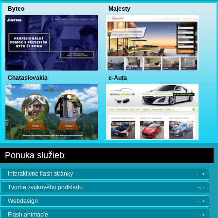
Byteo
Majesty
Chataslovakia
e-Auta
Ponuka služieb
Interaktívne flash stránky
Tvorba zvukového podkladu
Webdesign
Flash animácie